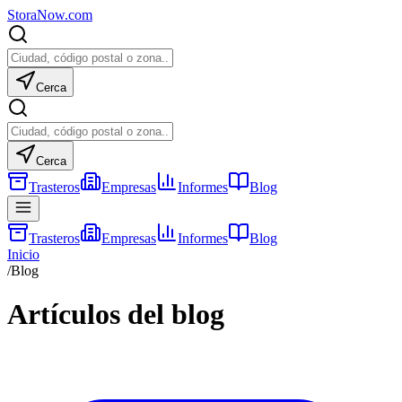
Stora
Now
.com
Cerca
Cerca
Trasteros
Empresas
Informes
Blog
Trasteros
Empresas
Informes
Blog
Inicio
/
Blog
Artículos del blog