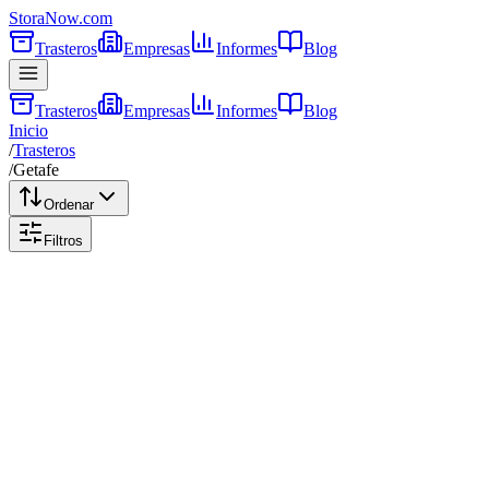
Stora
Now
.com
Trasteros
Empresas
Informes
Blog
Trasteros
Empresas
Informes
Blog
Inicio
/
Trasteros
/
Getafe
Ordenar
Filtros