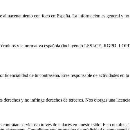
de almacenamiento con foco en España. La información es general y no
os Términos y la normativa española (incluyendo LSSI-CE, RGPD, LOPD
confidencialidad de tu contraseña. Eres responsable de actividades en tu
es derechos y no infringe derechos de terceros. Nos otorgas una licenc
ontratan servicios a través de enlaces en nuestro sitio. Esto no afecta
arán claramente. Cumplimos con normativa de publicidad y competencia 