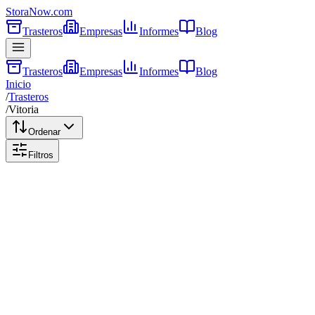
Stora
Now
.com
Trasteros
Empresas
Informes
Blog
Trasteros
Empresas
Informes
Blog
Inicio
/
Trasteros
/
Vitoria
Ordenar
Filtros