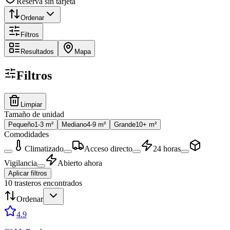
Reserva sin tarjeta
Ordenar
Filtros
Resultados
Mapa
Filtros
Limpiar
Tamaño de unidad
Pequeño
1-3 m²
Mediano
4-9 m²
Grande
10+ m²
Comodidades
Climatizado
Acceso directo
24 horas
Vigilancia
Abierto ahora
Aplicar filtros
10
trasteros encontrados
Ordenar
4.9