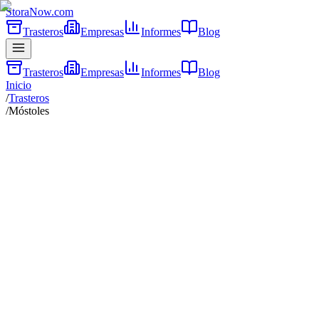
Stora
Now
.com
Trasteros
Empresas
Informes
Blog
Trasteros
Empresas
Informes
Blog
Inicio
/
Trasteros
/
Móstoles