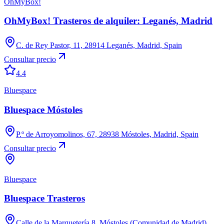
OhMyBox!
OhMyBox! Trasteros de alquiler: Leganés, Madrid
C. de Rey Pastor, 11, 28914 Leganés, Madrid, Spain
Consultar precio
4.4
Bluespace
Bluespace Móstoles
P.º de Arroyomolinos, 67, 28938 Móstoles, Madrid, Spain
Consultar precio
Bluespace
Bluespace Trasteros
Calle de la Marquetería 8, Móstoles (Comunidad de Madrid)