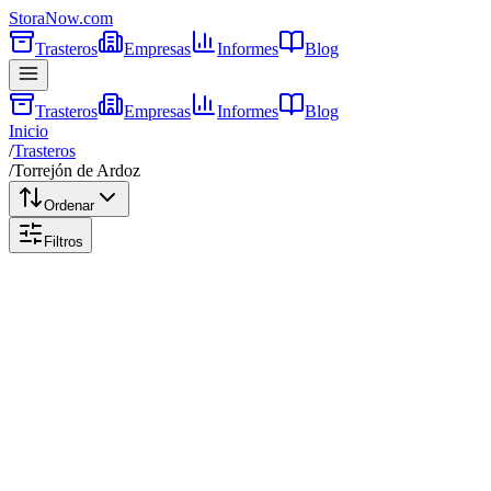
Stora
Now
.com
Trasteros
Empresas
Informes
Blog
Trasteros
Empresas
Informes
Blog
Inicio
/
Trasteros
/
Torrejón de Ardoz
Ordenar
Filtros