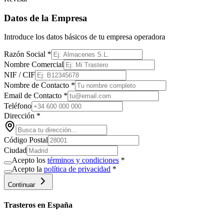
Datos de la Empresa
Introduce los datos básicos de tu empresa operadora
Razón Social
*
Nombre Comercial
NIF / CIF
Nombre de Contacto
*
Email de Contacto
*
Teléfono
Dirección
*
Código Postal
Ciudad
Acepto los
términos y condiciones
*
Acepto la
política de privacidad
*
Continuar
Trasteros en
España