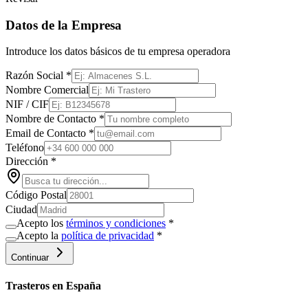
Datos de la Empresa
Introduce los datos básicos de tu empresa operadora
Razón Social
*
Nombre Comercial
NIF / CIF
Nombre de Contacto
*
Email de Contacto
*
Teléfono
Dirección
*
Código Postal
Ciudad
Acepto los
términos y condiciones
*
Acepto la
política de privacidad
*
Continuar
Trasteros en
España