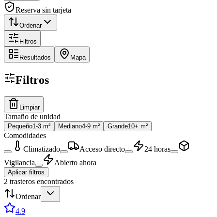
Reserva sin tarjeta
Ordenar
Filtros
Resultados
Mapa
Filtros
Limpiar
Tamaño de unidad
Pequeño
1-3 m²
Mediano
4-9 m²
Grande
10+ m²
Comodidades
Climatizado
Acceso directo
24 horas
Vigilancia
Abierto ahora
Aplicar filtros
2
trasteros encontrados
Ordenar
4.9