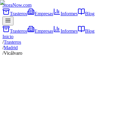
Stora
Now
.com
Trasteros
Empresas
Informes
Blog
Trasteros
Empresas
Informes
Blog
Inicio
/
Trasteros
/
Madrid
/
Vicálvaro