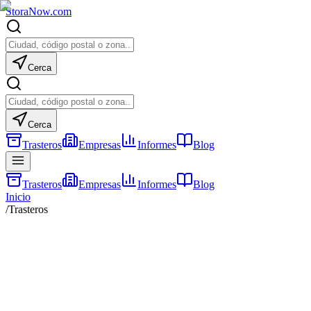
Stora
Now
.com
Cerca
Cerca
Trasteros
Empresas
Informes
Blog
Trasteros
Empresas
Informes
Blog
Inicio
/
Trasteros