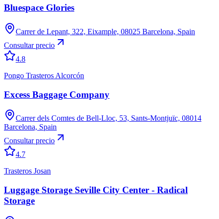
Bluespace Glories
Carrer de Lepant, 322, Eixample, 08025 Barcelona, Spain
Consultar precio
4.8
Pongo Trasteros Alcorcón
Excess Baggage Company
Carrer dels Comtes de Bell-Lloc, 53, Sants-Montjuïc, 08014
Barcelona, Spain
Consultar precio
4.7
Trasteros Josan
Luggage Storage Seville City Center - Radical
Storage