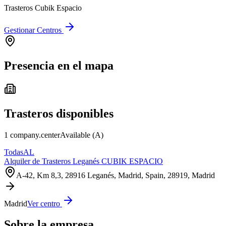
Trasteros Cubik Espacio
Gestionar Centros
Presencia en el mapa
Trasteros disponibles
1
company.centerAvailable
(A)
Todas
A
L
Alquiler de Trasteros Leganés CUBIK ESPACIO
A-42, Km 8,3, 28916 Leganés, Madrid, Spain
,
28919
, Madrid
Madrid
Ver centro
Sobre la empresa