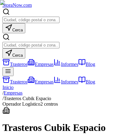
Stora
Now
.com
Cerca
Cerca
Trasteros
Empresas
Informes
Blog
Trasteros
Empresas
Informes
Blog
Inicio
/
Empresas
/
Trasteros Cubik Espacio
Operador Logístico
2
centros
Trasteros Cubik Espacio