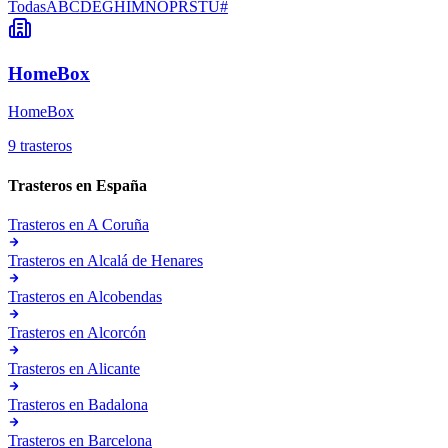
Todas
A
B
C
D
E
G
H
I
M
N
O
P
R
S
T
U
#
HomeBox
HomeBox
9 trasteros
Trasteros en
España
Trasteros en
A Coruña
Trasteros en
Alcalá de Henares
Trasteros en
Alcobendas
Trasteros en
Alcorcón
Trasteros en
Alicante
Trasteros en
Badalona
Trasteros en
Barcelona